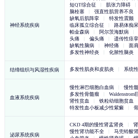
短QT综合征
肌张力障碍
脑栓塞
强直性肌营养不良
缺氧后肌阵挛
特发性震颤
神经系统疾病
临床孤立综合征
路易体痴
帕金森病
阿尔茨海默病
头痛
偏头痛
遗传性痉
缺氧性脑病
神经痛
面
多发性神经炎
化脓性脑炎
多发性肌炎和皮肌炎
系统
结缔组织与风湿性疾病
慢性淋巴细胞白血病
慢性
多发性骨髓瘤
Waldenst
血液系统疾病
肾性贫血
铁粒幼细胞贫血
特发性血小板减少性紫癜
CKD 4期的慢性肾盂肾炎
慢性肾功能不全
马兜铃酸
泌尿系统疾病