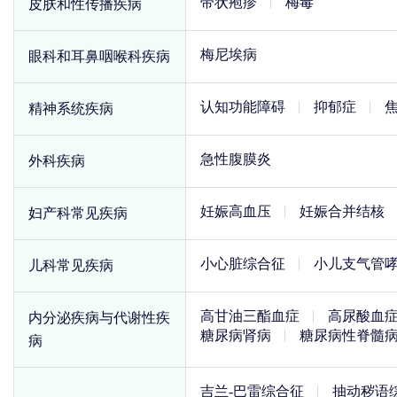
带状疱疹
梅毒
皮肤和性传播疾病
梅尼埃病
眼科和耳鼻咽喉科疾病
认知功能障碍
抑郁症
精神系统疾病
急性腹膜炎
外科疾病
妊娠高血压
妊娠合并结核
妇产科常见疾病
小心脏综合征
小儿支气管
儿科常见疾病
高甘油三酯血症
高尿酸血
内分泌疾病与代谢性疾
糖尿病肾病
糖尿病性脊髓
病
吉兰-巴雷综合征
抽动秽语