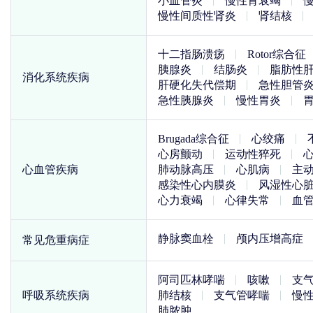
小血管炎
慢性肾衰竭
慢性间质性肾炎
肾结核
十二指肠溃疡
Rotor综合征
胰腺炎
结肠炎
脂肪性
消化系统疾病
肝硬化失代偿期
急性胆管
急性胰腺炎
慢性胃炎
Brugada综合征
心绞痛
心房颤动
运动性猝死
心血管疾病
肺动脉高压
心肌病
主
感染性心内膜炎
风湿性心
心力衰竭
心律失常
血
静脉窦血栓
颅内压增高症
常见危重病症
阿司匹林哮喘
咳嗽
支
呼吸系统疾病
肺结核
支气管哮喘
慢
肺脓肿