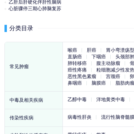
乙肝后肝硬化伴肝性脑病
心脏骤停三期心肺脑复苏
分类目录
喉癌
肝癌
胃小弯溃疡
直肠癌
下咽癌
头颈部
肺转移癌
腹主动脉瘤
常见肿瘤
癌性疼痛
粒细胞减少性发
恶性黑色素瘤
宫颈癌
鼻咽癌
脑膜癌
脂肪肉
乙醇中毒
洋地黄类中毒
中毒及相关疾病
病毒性肝炎
流行性脑脊髓
传染性疾病