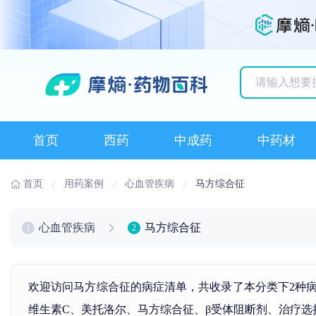
历史搜索记录
首页
西药
中成药
中药材
首页
用药案例
心血管疾病
马方综合征
心血管疾病
马方综合征
1
2
欢迎访问马方综合征的病症清单，共收录了本分类下2种
维生素
C、
美托洛尔
、
马方综合征
、β受体阻断剂、治疗