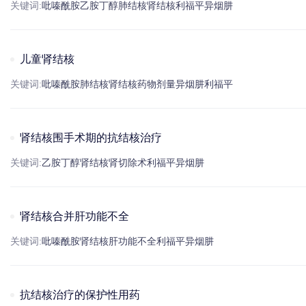
关键词:
吡嗪酰胺
乙胺丁醇
肺结核
肾结核
利福平
异烟肼
儿童肾结核
关键词:
吡嗪酰胺
肺结核
肾结核
药物剂量
异烟肼
利福平
肾结核围手术期的抗结核治疗
关键词:
乙胺丁醇
肾结核
肾切除术
利福平
异烟肼
肾结核合并肝功能不全
关键词:
吡嗪酰胺
肾结核
肝功能不全
利福平
异烟肼
抗结核治疗的保护性用药