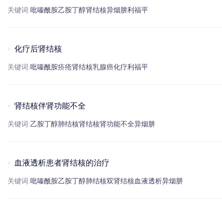
关键词:
吡嗪酰胺
乙胺丁醇
肾结核
异烟肼
利福平
化疗后肾结核
关键词:
吡嗪酰胺
疥疮
肾结核
乳腺癌
化疗
利福平
肾结核伴肾功能不全
关键词:
乙胺丁醇
肺结核
肾结核
肾功能不全
异烟肼
血液透析患者肾结核的治疗
关键词:
吡嗪酰胺
乙胺丁醇
肺结核
双
肾结核
血液透析
异烟肼