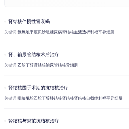
肾结核伴慢性肾衰竭
关键词:
氨氯地平
厄贝沙坦
糖尿病
肾结核
血液透析
利福平
异烟肼
肾、输尿管结核术后治疗
关键词:
乙胺丁醇
肾结核
输尿管结核
异烟肼
肾结核围手术期的抗结核治疗
关键词:
吡嗪酰胺
乙胺丁醇
肺结核
肾结核
肾结核
自截症
利福平
异烟肼
肾结核与规范抗结核治疗