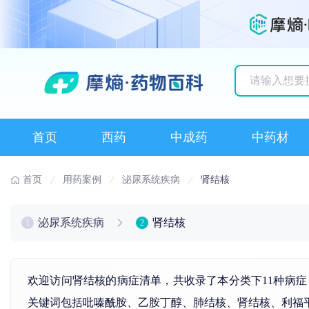
历史搜索记录
首页
西药
中成药
中药材
首页
用药案例
泌尿系统疾病
肾结核
泌尿系统疾病
肾结核
1
2
欢迎访问肾结核的病症清单，共收录了本分类下11种病
关键词包括
吡嗪酰胺
、
乙胺丁醇
、
肺结核
、
肾结核
、
利福