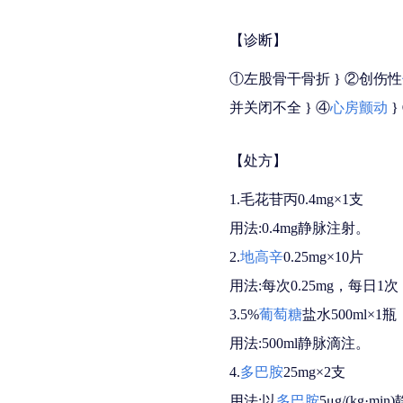
【诊断】
①左股骨干骨折 } ②创伤性
并关闭不全 } ④
心房颤动
}
【处方】
1.毛花苷丙0.4mg×1支
用法:0.4mg静脉注射。
2.
地高辛
0.25mg×10片
用法:每次0.25mg，每日1
3.5%
葡萄糖
盐水500ml×1瓶
用法:500ml静脉滴注。
4.
多巴胺
25mg×2支
用法:以
多巴胺
5μg/(kg·m