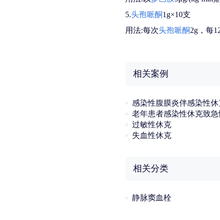
5.
头孢哌酮
1g×10支
用法:每次
头孢哌酮
2g，每
相关案例
感染性腹膜炎伴感染性休
老年患者感染性休克致急
过敏性休克
失血性休克
相关分类
静脉窦血栓