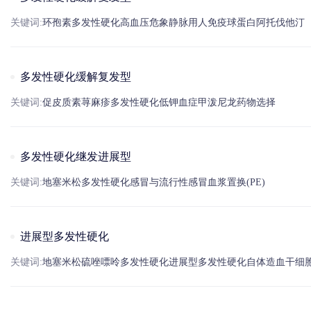
关键词:
环孢素
多发性硬化
高血压
危象
静脉用
人免疫球蛋白
阿托伐他汀
多发性硬化缓解复发型
关键词:
促皮质素
荨麻
疹
多发性硬化
低
钾
血症
甲泼尼龙
药物选择
多发性硬化继发进展型
关键词:
地塞米松
多发性硬化
感冒
与流行性
感冒
血浆置换(PE)
进展型多发性硬化
关键词:
地塞米松
硫唑嘌呤
多发性硬化
进展型
多发性硬化
自体造血干细