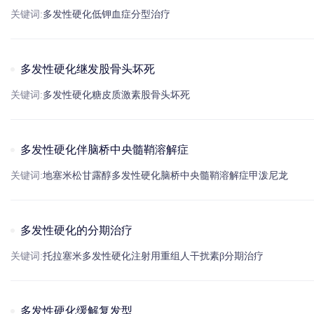
关键词:
多发性硬化
低
钾
血症
分型治疗
多发性硬化继发股骨头坏死
关键词:
多发性硬化
糖皮质激素
股骨头坏死
多发性硬化伴脑桥中央髓鞘溶解症
关键词:
地塞米松
甘露醇
多发性硬化
脑桥中央髓鞘溶解症
甲泼尼龙
多发性硬化的分期治疗
关键词:
托拉塞米
多发性硬化
注射用重组人
干扰素
β
分期治疗
多发性硬化缓解复发型