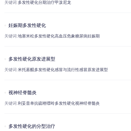
关键词:
多发性硬化
分期治疗
甲泼尼龙
妊娠期多发性硬化
关键词:
地塞米松
多发性硬化
高血压
危象
糖尿病
妊娠期
多发性硬化原发进展型
关键词:
米托蒽醌
多发性硬化
感冒
与流行性
感冒
原发进展型
视神经脊髓炎
关键词:
利妥昔单抗
硫唑嘌呤
多发性硬化
视神经脊髓炎
多发性硬化的分型治疗