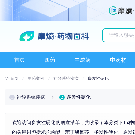
历史搜索记录
首页
西药
中成药
中药材
首页
用药案例
神经系统疾病
多发性硬化
神经系统疾病
多发性硬化
1
2
欢迎访问多发性硬化的病症清单，共收录了本分类下15种
的关键词包括
米托蒽醌
、苯丁酸
氮芥
、
多发性硬化
、原发