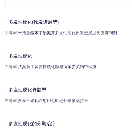
多发性硬化(原发进展型)
关键词:
米托蒽醌
苯丁酸
氮芥
多发性硬化
原发进展型
免疫抑制剂
多发性硬化
关键词:
法莫替丁
多发性硬化
糖尿病
苯妥英
钠
中枢痛
多发性硬化脊髓型
关键词:
多发性硬化
注射用七叶皂苷
钠
依达拉奉
多发性硬化的分期治疗