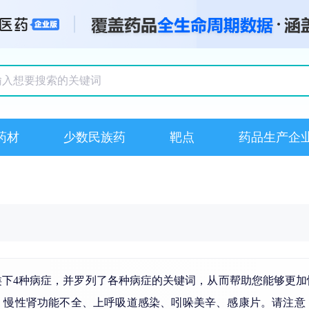
搜索记录
药材
少数民族药
靶点
药品生产企
类下4种病症，并罗列了各种病症的关键词，从而帮助您能够更加
、
慢性肾功能不全
、上
呼吸道感染
、
吲哚美辛
、感康片。请注意