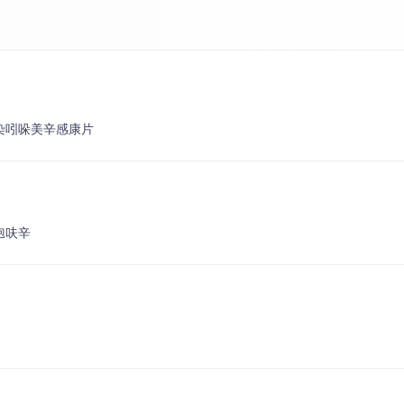
染
吲哚美辛
感康片
孢呋辛