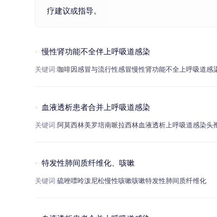
疗建议或指导。
慢性肾功能不全伴上呼吸道感染
关键词:
咖啡因
感冒
与流行性
感冒
慢性肾功能不全
上
呼吸道感
血液透析患者合并上呼吸道感染
关键词:
阿莫西林
美罗培南
哌拉西林
血液透析
上
呼吸道感染
头
特发性肺间质纤维化、咳嗽
关键词:
硫唑嘌呤
泼尼松
慢性
咳嗽
咳嗽
特发性肺间质纤维化