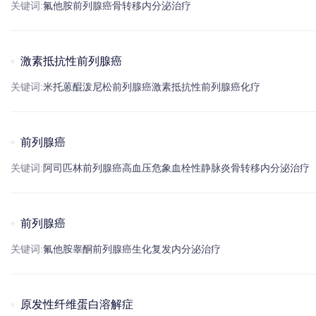
关键词:
氟他胺
前列腺癌
骨转移
内分泌治疗
激素抵抗性前列腺癌
关键词:
米托蒽醌
泼尼松
前列腺癌
激素抵抗性
前列腺癌
化疗
前列腺癌
关键词:
阿司匹林
前列腺癌
高血压
危象
血栓性静脉炎
骨转移
内分泌治疗
前列腺癌
关键词:
氟他胺
睾酮
前列腺癌
生化复发
内分泌治疗
原发性纤维蛋白溶解症