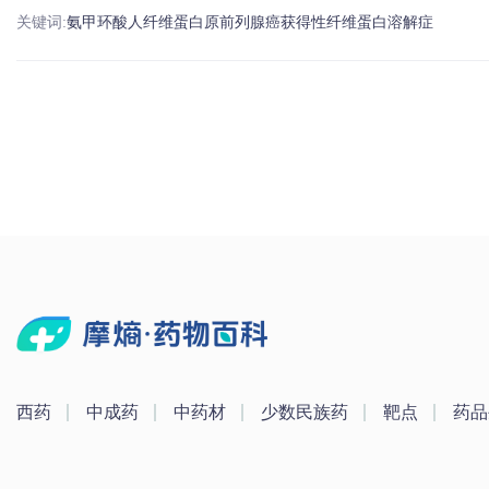
关键词:
氨甲环酸
人
纤维蛋白原
前列腺癌
获得性纤维蛋白溶解症
西药
中成药
中药材
少数民族药
靶点
药品