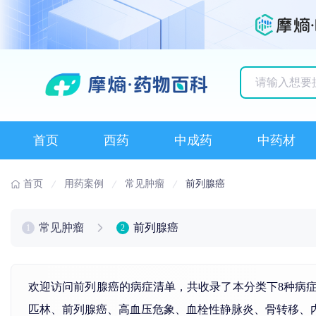
历史搜索记录
首页
西药
中成药
中药材
首页
用药案例
常见肿瘤
前列腺癌
常见肿瘤
前列腺癌
1
2
欢迎访问前列腺癌的病症清单，共收录了本分类下8种病
匹林
、
前列腺癌
、
高血压
危象、
血栓性静脉炎
、
骨转移
、