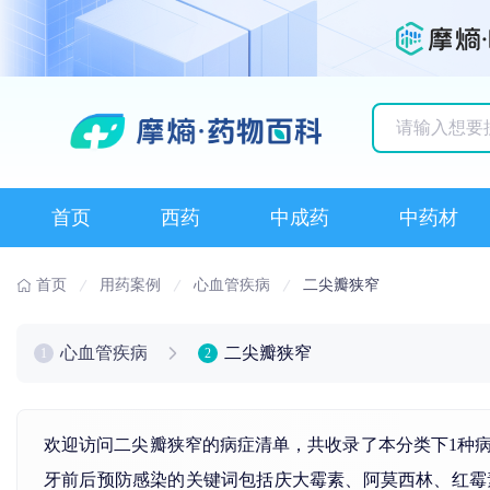
历史搜索记录
首页
西药
中成药
中药材
首页
用药案例
心血管疾病
二尖瓣狭窄
心血管疾病
二尖瓣狭窄
1
2
欢迎访问二尖瓣狭窄的病症清单，共收录了本分类下1种
牙前后预防感染的关键词包括
庆大霉素
、
阿莫西林
、
红霉