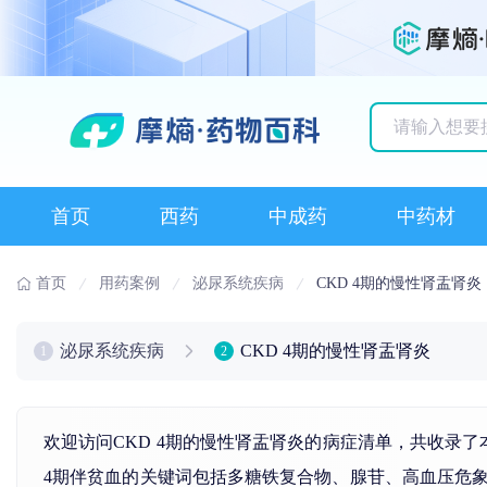
历史搜索记录
首页
西药
中成药
中药材
首页
用药案例
泌尿系统疾病
CKD 4期的慢性肾盂肾炎
泌尿系统疾病
CKD 4期的慢性肾盂肾炎
1
2
欢迎访问CKD 4期的慢性肾盂肾炎的病症清单，共收录
4期伴贫血的关键词包括
多糖铁复合物
、
腺苷
、
高血压
危