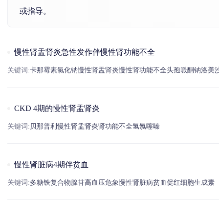
或指导。
慢性肾盂肾炎急性发作伴慢性肾功能不全
关键词:
卡那霉素
氯化
钠
慢性
肾盂肾炎
慢性肾功能不全
头孢哌酮
钠
洛美
CKD 4期的慢性肾盂肾炎
关键词:
贝那普利
慢性
肾盂肾炎
肾功能不全
氢氯噻嗪
慢性肾脏病4期伴贫血
关键词:
多糖铁复合物
腺苷
高血压
危象
慢性肾脏病
贫血
促红细胞生成素