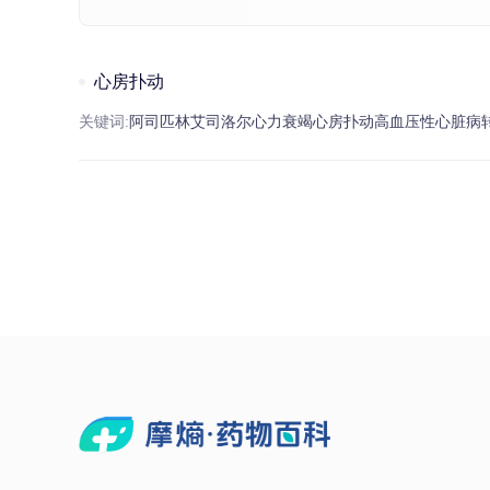
心房扑动
关键词:
阿司匹林
艾司洛尔
心力衰竭
心房扑动
高血压
性心脏病