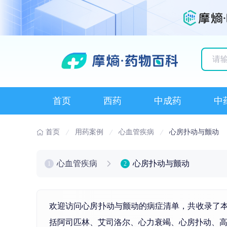
历史
首页
西药
中成药
中
首页
用药案例
心血管疾病
心房扑动与颤动
心血管疾病
心房扑动与颤动
1
2
欢迎访问心房扑动与颤动的病症清单，共收录了
括
阿司匹林
、
艾司洛尔
、
心力衰竭
、心房扑动、