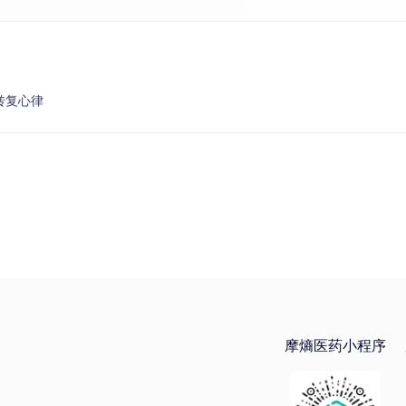
转复心律
摩熵医药小程序