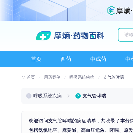
历史
首页
西药
中成药
中
首页
用药案例
呼吸系统疾病
支气管哮喘
呼吸系统疾病
支气管哮喘
1
2
欢迎访问支气管哮喘的病症清单，共收录了本分
包括
氨氯地平
、
麻黄碱
、
高血压
危象、
哮喘
、原