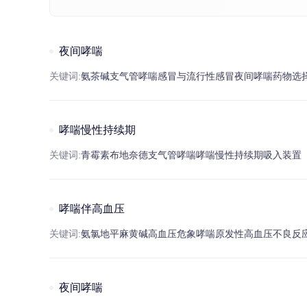
夜间哮喘
关键词:
氨
茶碱
支气管
哮喘
感冒
与流行性
感冒
夜间
哮喘
药物选
哮喘慢性持续期
关键词:
青霉素
布
地奈德
支气管
哮喘
哮喘
慢性持续期
吸入装置
哮喘伴高血压
关键词:
氨氯地平
麻黄碱
高血压
危象
哮喘
原发性
高血压
不良反
夜间哮喘