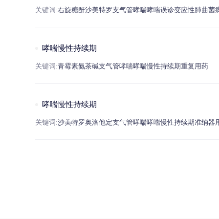
关键词:
右旋糖酐
沙美特罗
支气管
哮喘
哮喘
误诊
变应性肺曲菌
哮喘慢性持续期
关键词:
青霉素
氨
茶碱
支气管
哮喘
哮喘
慢性持续期
重复用药
哮喘慢性持续期
关键词:
沙美特罗
奥洛他定
支气管
哮喘
哮喘
慢性持续期
准纳器