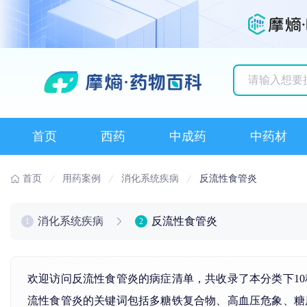
历史搜索记录
首页
西药
中成药
中药材
首页
用药案例
消化系统疾病
反流性食管炎
消化系统疾病
反流性食管炎
1
2
欢迎访问反流性食管炎的病症清单，共收录了本分类下1
流性食管炎的关键词包括
多糖铁复合物
、
高血压
危象、
糖