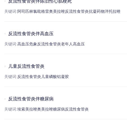
反流性食管炎伴陈旧性心肌梗死
关键词:
阿司匹林
氯吡格雷
奥美拉唑
反流性食管炎
抗凝药物
泮托拉唑
反流性食管炎伴高血压
关键词:
高血压
危象
反流性食管炎
老年人
高血压
儿童反流性食管炎
关键词:
反流性食管炎
儿童
磷酸铝
凝胶
反流性食管炎伴糖尿病
关键词:
埃索美拉唑
奥美拉唑
糖尿病
反流性食管炎