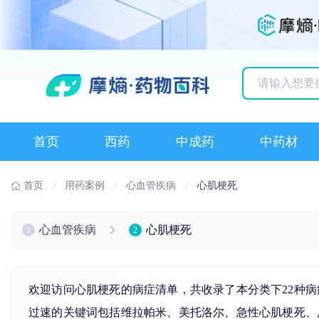
历史搜索记录
首页
西药
中成药
中药材
首页
用药案例
心血管疾病
心肌梗死
心血管疾病
心肌梗死
1
2
欢迎访问心肌梗死的病症清单，共收录了本分类下22种
过速的关键词包括
维拉帕米
、
美托洛尔
、急性
心肌梗死
、