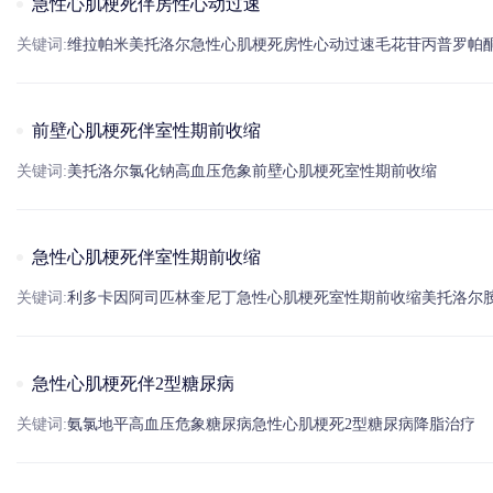
急性心肌梗死伴房性心动过速
关键词:
维拉帕米
美托洛尔
急性
心肌梗死
房性心动过速
毛花苷丙
普罗帕
前壁心肌梗死伴室性期前收缩
关键词:
美托洛尔
氯化
钠
高血压
危象
前壁
心肌梗死
室性
期前收缩
急性心肌梗死伴室性期前收缩
关键词:
利多卡因
阿司匹林
奎尼丁
急性
心肌梗死
室性
期前收缩
美托洛尔
急性心肌梗死伴2型糖尿病
关键词:
氨氯地平
高血压
危象
糖尿病
急性
心肌梗死
2型
糖尿病
降脂治疗