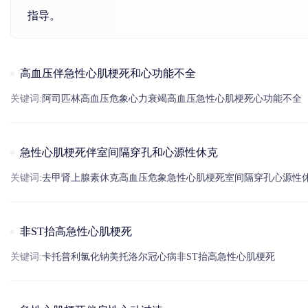
指导。
高血压伴急性心肌梗死和心功能不全
关键词:
阿司匹林
高血压
危象
心力衰竭
高血压
急性
心肌梗死
心功能不全
急性心肌梗死伴室间隔穿孔和心源性休克
关键词:
去甲
肾上腺素
休克
高血压
危象
急性
心肌梗死
室间隔穿孔
心源性
非ST抬高急性心肌梗死
关键词:
卡托普利
氯化
钠
美托洛尔
冠心病
非ST抬高急性
心肌梗死