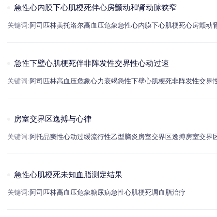
急性心内膜下心肌梗死伴心房颤动和肾动脉狭窄
关键词:
阿司匹林
美托洛尔
高血压
危象
急性心内膜下
心肌梗死
心房颤动
急性下壁心肌梗死伴非阵发性交界性心动过速
关键词:
阿司匹林
高血压
危象
心力衰竭
急性下壁
心肌梗死
非阵发性交界
房室交界区逸搏与心律
关键词:
阿托品
窦性心动过缓
流行性乙型脑炎
房室交界区逸搏
房室交界
急性心肌梗死未知血脂测定结果
关键词:
阿司匹林
高血压
危象
糖尿病
急性
心肌梗死
调血脂治疗