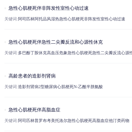
急性心肌梗死伴非阵发性室性心动过速
关键词:
阿司匹林
阿托品
风湿热
急性
心肌梗死
非阵发性
室性心动过速
急性心肌梗死伴急性二尖瓣反流和心源性休克
关键词:
多巴酚丁胺
休克
高血压
危象
急性
心肌梗死
急性二尖瓣反流
心源
高龄患者的造影剂肾病
关键词:
造影剂
肾病
2型
糖尿病
心肌梗死
N-乙酰半
胱氨酸
急性心肌梗死伴高脂血症
关键词:
阿司匹林
普罗布考
美托洛尔
急性
心肌梗死
高脂血症
他汀类药物