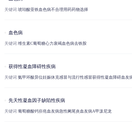
关键词:
琥珀酸亚铁
血色病
不合理用药
药物选择
血色病
关键词:
维生素
C
葡萄糖
心力衰竭
血色病
去
铁
胺
获得性凝血障碍性疾病
关键词:
氨甲环酸
异位妊娠
休克
感冒
与流行性
感冒
获得性凝血障碍
血友
先天性凝血因子缺陷性疾病
关键词:
葡萄糖
酸
钙
疥疮
血友病
急性阑尾炎
血友病
A
甲泼尼龙