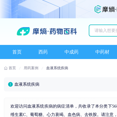
历史搜索记录
首页
西药
中成药
中药材
首页
用药案例
血液系统疾病
血液系统疾病
1
欢迎访问血液系统疾病的病症清单，共收录了本分类下5
维生素
C、
葡萄糖
、
心力衰竭
、
血色病
、去
铁
胺。请注意