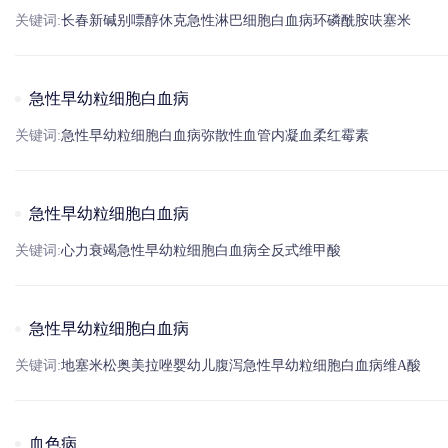
关键词:
长春新碱
别嘌醇
休克
急性淋巴细胞白血病
环磷酰胺
呋塞米
急性早幼粒细胞白血病
关键词:
急性早幼粒细胞白血病
弥散性血管内凝血
柔
红霉素
急性早幼粒细胞白血病
关键词:
心力衰竭
急性早幼粒细胞白血病
全反式维甲酸
急性早幼粒细胞白血病
关键词:
地塞米松
奥美拉唑
婴幼儿
腹泻
急性早幼粒细胞白血病
维A酸
血色病