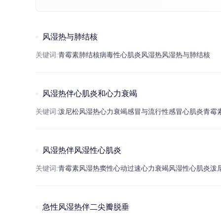
风湿热与肺结核
关键词:
青霉素
肺结核
病毒性心肌炎
风湿热
风湿热
与
肺结核
风湿热伴心肌炎和心力衰竭
关键词:
泼尼松
风湿热
心力衰竭
感冒
与流行性
感冒
心肌炎
青霉
风湿热伴风湿性心肌炎
关键词:
青霉素
风湿热
窦性心动过速
心力衰竭
风湿性心肌炎
泼
急性风湿热伴二尖瓣脱垂