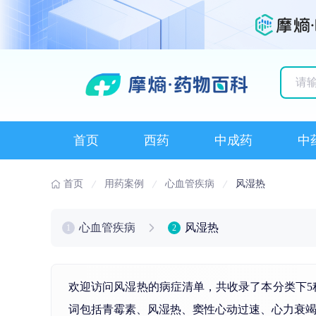
历史
首页
西药
中成药
中
首页
用药案例
心血管疾病
风湿热
心血管疾病
风湿热
1
2
欢迎访问风湿热的病症清单，共收录了本分类下
词包括
青霉素
、
风湿热
、窦性心动过速、
心力衰