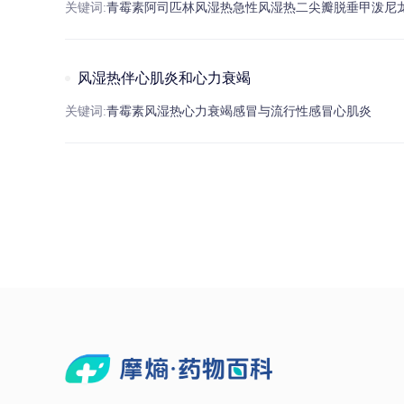
关键词:
青霉素
阿司匹林
风湿热
急性
风湿热
二尖瓣脱垂
甲泼尼
风湿热伴心肌炎和心力衰竭
关键词:
青霉素
风湿热
心力衰竭
感冒
与流行性
感冒
心肌炎