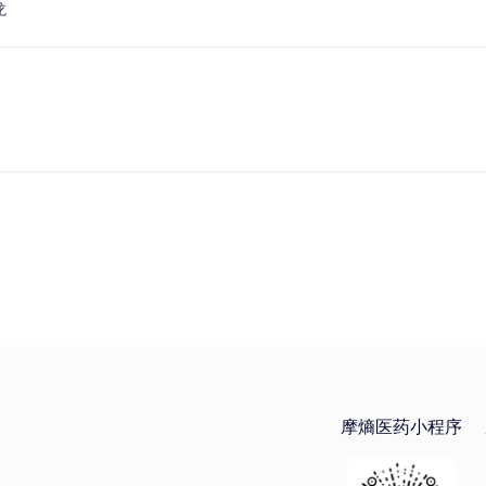
龙
摩熵医药小程序