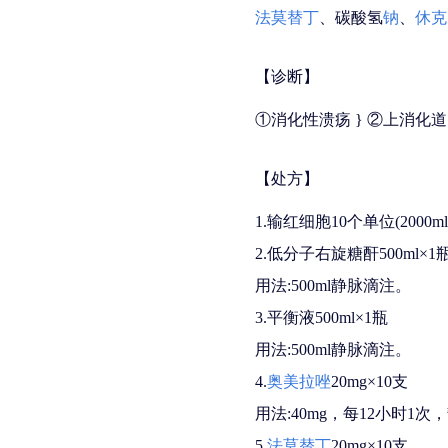
法莫替丁
、碳酸氢
钠
、
休克
【诊断】
①消化性溃疡 } ②上消化道
【处方】
1.输红细胞10个单位(2000ml
2.低分子右旋糖酐500ml×1
用法:500ml静脉滴注。
3.平衡液500ml×1瓶
用法:500ml静脉滴注。
4.
奥美拉唑
20mg×10支
用法:40mg，每12小时1
5.
法莫替丁
20mg×10支