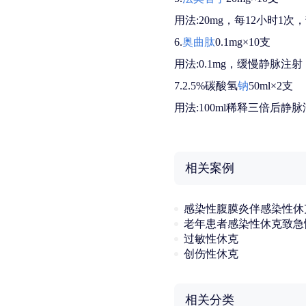
用法:20mg，每12小时1
6.
奥曲肽
0.1mg×10支
用法:0.1mg，缓慢静脉注射
7.2.5%碳酸氢
钠
50ml×2支
用法:100ml稀释三倍后静
相关案例
感染性腹膜炎伴感染性休
老年患者感染性休克致急
过敏性休克
创伤性休克
相关分类