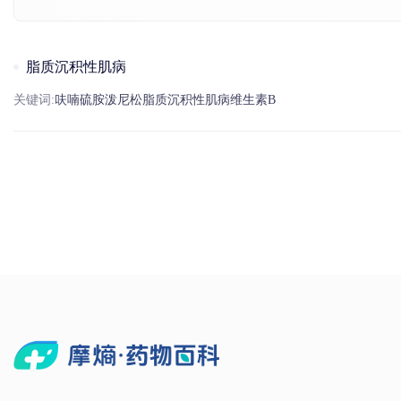
脂质沉积性肌病
关键词:
呋喃硫胺
泼尼松
脂质沉积性肌病
维生素
B