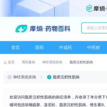
历史搜索记录
首页
西药
中成药
中药材
首页
用药案例
神经系统疾病
脂质沉积性肌病
神经系统疾病
脂质沉积性肌病
1
2
欢迎访问脂质沉积性肌病的病症清单，共收录了本分类下
键词包括
呋喃硫胺
、
泼尼松
、
脂质沉积性肌病
、
维生素
B