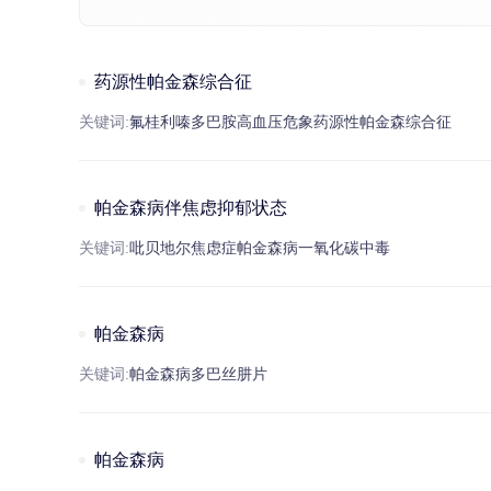
药源性帕金森综合征
关键词:
氟
桂利嗪
多巴胺
高血压
危象
药源性帕
金
森综合征
帕金森病伴焦虑抑郁状态
关键词:
吡贝地尔
焦虑症
帕
金
森病
一
氧
化碳中毒
帕金森病
关键词:
帕
金
森病
多巴丝肼
片
帕金森病