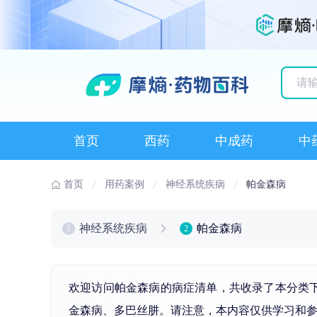
历史
首页
西药
中成药
中
首页
用药案例
神经系统疾病
帕金森病
神经系统疾病
帕金森病
1
2
欢迎访问帕金森病的病症清单，共收录了本分类
金
森病、
多巴丝肼
。请注意，本内容仅供学习和