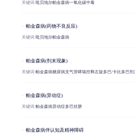
关键词:
吡贝地尔
帕
金
森病
一
氧
化碳中毒
帕金森病(药物不良反应)
关键词:
吡贝地尔
帕
金
森病
帕金森病(剂末现象)
关键词:
帕
金
森病
糖尿病
支气管
哮喘
控释
左旋多巴
/
卡比多巴
剂
帕金森病(异动症)
关键词:
帕
金
森病
异动症
多巴丝肼
帕金森病伴认知及精神障碍