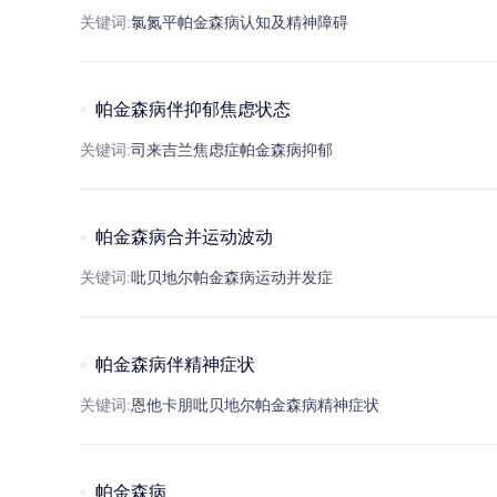
关键词:
氯氮平
帕
金
森病
认知及精神障碍
帕金森病伴抑郁焦虑状态
关键词:
司来吉兰
焦虑症
帕
金
森病
抑郁
帕金森病合并运动波动
关键词:
吡贝地尔
帕
金
森病
运动并发症
帕金森病伴精神症状
关键词:
恩他卡朋
吡贝地尔
帕
金
森病
精神症状
帕金森病