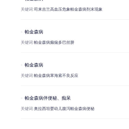
关键词:
司来吉兰
高血压
危象
帕
金
森病
剂末现象
帕金森病
关键词:
帕
金
森病
癫痫
多巴丝肼
帕金森病
关键词:
帕
金
森病
苯海索
不良反应
帕金森病伴便秘、痴呆
关键词:
奥拉西坦
婴幼儿
腹泻
帕
金
森病
便秘