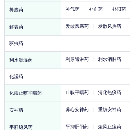
补气药
补血药
补阳药
补虚药
发散风寒药
发散风热药
解表药
驱虫药
利尿通淋药
利水消肿药
利水渗湿药
化湿药
止咳平喘药
清化热痰药
化痰止咳平喘药
养心安神药
重镇安神药
安神药
平抑肝阳药
熄风止痉药
平肝熄风药