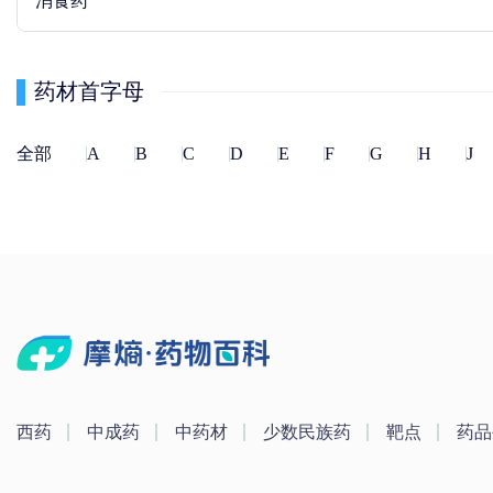
消食药
药材首字母
全部
A
B
C
D
E
F
G
H
J
西药
中成药
中药材
少数民族药
靶点
药品