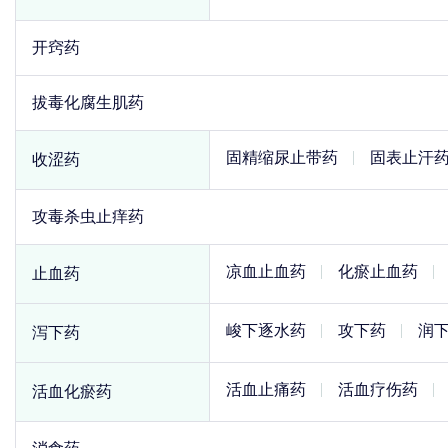
开窍药
拔毒化腐生肌药
固精缩尿止带药
固表止汗
收涩药
攻毒杀虫止痒药
凉血止血药
化瘀止血药
止血药
峻下逐水药
攻下药
润
泻下药
活血止痛药
活血疗伤药
活血化瘀药