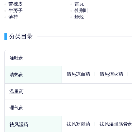
苦楝皮
雷丸
牛蒡子
牡荆叶
薄荷
蝉蜕
分类目录
涌吐药
清热凉血药
清热泻火药
清热药
温里药
理气药
祛风寒湿药
祛风湿强筋骨
祛风湿药