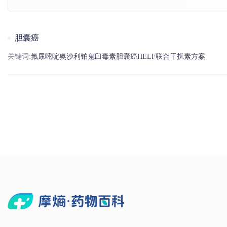
胆囊癌
关键词:
氟
尿嘧啶
奥沙利铂
鬼臼毒素
胆囊癌
HELF联合
干扰素
方案