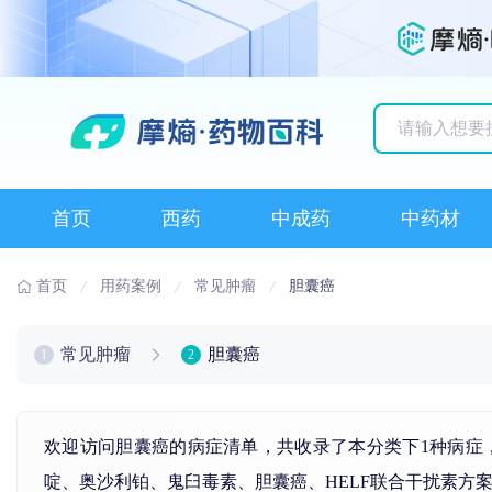
历史搜索记录
首页
西药
中成药
中药材
首页
用药案例
常见肿瘤
胆囊癌
常见肿瘤
胆囊癌
1
2
欢迎访问胆囊癌的病症清单，共收录了本分类下1种病症
啶
、
奥沙利铂
、
鬼臼毒素
、
胆囊癌
、HELF联合
干扰素
方