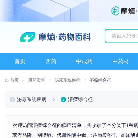
历史搜索记录
首页
西药
中成药
中药材
首页
用药案例
泌尿系统疾病
溶瘤综合征
泌尿系统疾病
溶瘤综合征
1
2
欢迎访问溶瘤综合征的病症清单，共收录了本分类下1种
苯溴马隆
、
别嘌醇
、代谢性酸中毒、
溶瘤综合征
、
高尿酸