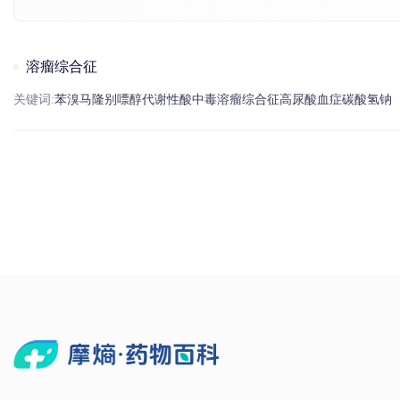
溶瘤综合征
关键词:
苯溴马隆
别嘌醇
代谢性酸中毒
溶瘤综合征
高尿酸血症
碳酸氢
钠