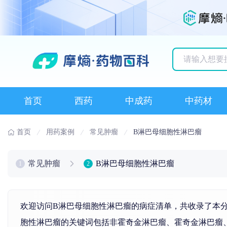
历史搜索记录
首页
西药
中成药
中药材
首页
用药案例
常见肿瘤
B淋巴母细胞性淋巴瘤
常见肿瘤
B淋巴母细胞性淋巴瘤
1
2
欢迎访问B淋巴母细胞性淋巴瘤的病症清单，共收录了本
胞性淋巴瘤的关键词包括非霍奇
金
淋巴瘤
、霍奇
金
淋巴瘤