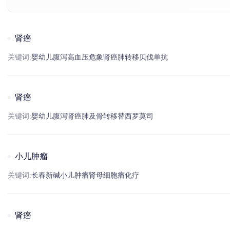
肾癌
关键词:
婴幼儿
腹泻
高血压
危象
肾癌
肺转移
贝伐单抗
肾癌
关键词:
婴幼儿
腹泻
肾癌
肺及
骨转移
替
西罗莫司
小儿肿瘤
关键词:
长春新碱
小儿肿瘤
肾母细胞瘤
化疗
肾癌