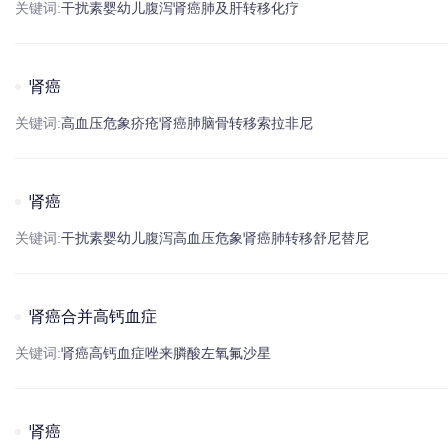
关键词:
干扰素
婴幼儿
腹泻
肾癌
肺及肝转移
化疗
肾癌
关键词:
高血压
危象
疥疮
肾癌
肺脑
骨转移
索拉非尼
肾癌
关键词:
干扰素
婴幼儿
腹泻
高血压
危象
肾癌
肺转移
舒尼替尼
肾癌合并高钙血症
关键词:
肾癌
高
钙
血症
唑来膦酸
左
氧
氟沙星
肾癌