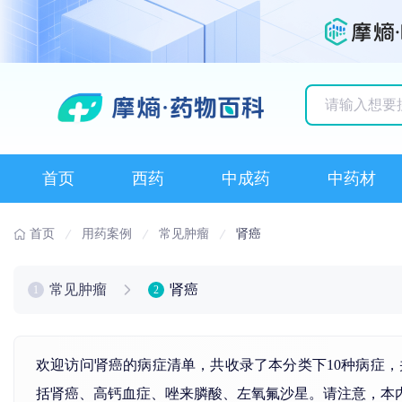
历史搜索记录
首页
西药
中成药
中药材
首页
用药案例
常见肿瘤
肾癌
常见肿瘤
肾癌
1
2
欢迎访问肾癌的病症清单，共收录了本分类下10种病症
括
肾癌
、高
钙
血症、
唑来膦酸
、左
氧
氟沙星。请注意，本