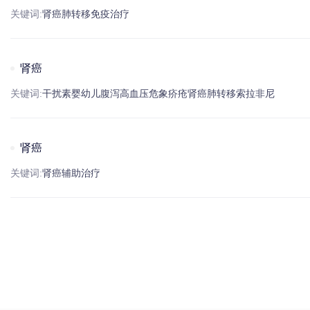
关键词:
肾癌
肺转移
免疫治疗
肾癌
关键词:
干扰素
婴幼儿
腹泻
高血压
危象
疥疮
肾癌
肺转移
索拉非尼
肾癌
关键词:
肾癌
辅助治疗