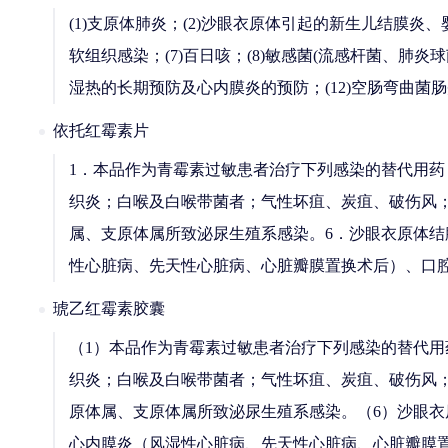
(1)支原体肺炎；(2)沙眼衣原体引起的新生儿结膜炎、婴
软组织感染；(7)百日咳；(8)敏感菌(流感杆菌、肺炎球
湿热的长期预防及心内膜炎的预防；(12)空肠弯曲菌
依托红霉素片
1．本品作为青霉素过敏患者治疗下列感染的替代用
织炎；白喉及白喉带菌者；气性坏疽、炭疽、破伤风；
属、支原体属所致泌尿生殖系感染。6．沙眼衣原体结
性心脏病、先天性心脏病、心脏瓣膜置换术后）、口
琥乙红霉素胶囊
（1）本品作为青霉素过敏患者治疗下列感染的替代
织炎；白喉及白喉带菌者；气性坏疽、炭疽、破伤风；
原体属、支原体属所致泌尿生殖系感染。（6）沙眼衣
心内膜炎（风湿性心脏病、先天性心脏病、心脏瓣膜