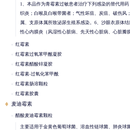
1、本品作为青霉素过敏患者治疗下列感染的替代用
织炎；白喉及白喉带菌者；气性坏疽、炭疽、破伤风；
属、支原体属所致泌尿生殖系感染。6、沙眼衣原体结膜
性心内膜炎（风湿性心脏病、先天性心脏病、心脏瓣
红霉素
红霉素过氧苯甲酰凝胶
红霉素醋酸锌凝胶
红霉素-过氧化苯甲酰
红霉素肠溶颗粒
红霉素胶囊
麦迪霉素
醋酸麦迪霉素颗粒
主要适用于金黄色葡萄球菌、溶血性链球菌、肺炎球