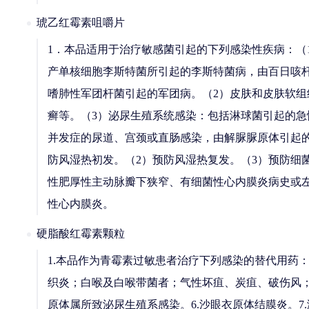
琥乙红霉素咀嚼片
1．本品适用于治疗敏感菌引起的下列感染性疾病：（
产单核细胞李斯特菌所引起的李斯特菌病，由百日咳
嗜肺性军团杆菌引起的军团病。（2）皮肤和皮肤软
癣等。（3）泌尿生殖系统感染：包括淋球菌引起的
并发症的尿道、宫颈或直肠感染，由解脲脲原体引起的
防风湿热初发。（2）预防风湿热复发。（3）预防细
性肥厚性主动脉瓣下狭窄、有细菌性心内膜炎病史或
性心内膜炎。
硬脂酸红霉素颗粒
1.本品作为青霉素过敏患者治疗下列感染的替代用药
织炎；白喉及白喉带菌者；气性坏疽、炭疽、破伤风；放
原体属所致泌尿生殖系感染。6.沙眼衣原体结膜炎。7.