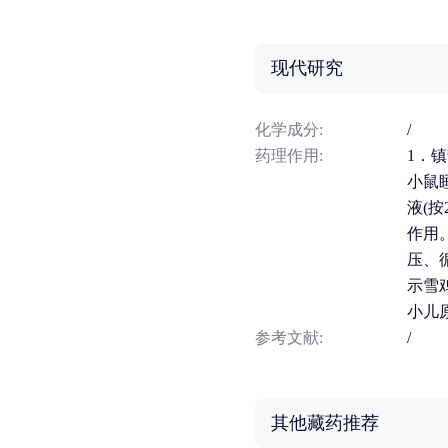
现代研究
化学成分:
/
药理作用:
1．
小鼠
液(按
作用
压、
示雪
小儿
参考文献:
/
其他藏药推荐