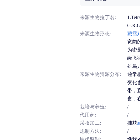
来源生物拉丁名:
1.Tetr
G.R.
来源生物形态:
藏雪
宽阔
为密
级飞
雄鸟
来源生物资源分布:
通常
变化
带，
食，
栽培与养殖:
/
代用药:
/
采收加工:
捕获
炮制方法:
/
性状鉴别:
性状