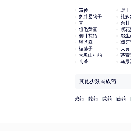
茄参
野韭
多腺悬钩子
扎多
杏
余甘
粗毛黄堇
紫花
椭叶花锚
湿生
黑芝麻
獐牙
榼藤子
大黄
大坂山杜鹃
茅膏
莨菪
马尿
其他少数民族药
藏药
傣药
蒙药
苗药