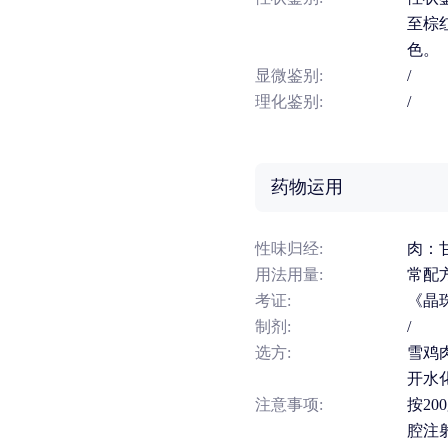
至棕
色。
显微鉴别:
/
理化鉴别:
/
药物运用
性味归经:
肉：
用法用量:
常配
考证:
《晶
制剂:
/
选方:
雪鸡
开水
注意事项:
按20
腔注