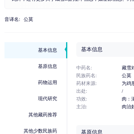
音译名:
公莫
基本信息
基本信息
基原信息
中药名:
藏雪
民族药名:
公莫
药物运用
药材来源:
为鸡
出处:
/
现代研究
功效:
肉：
主治:
肉治
其他藏药推荐
其他少数民族药
基原信息