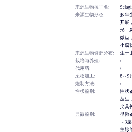
来源生物拉丁名:
Selagi
来源生物形态:
多年
开展
形，
微齿
小瘤
来源生物资源分布:
生于
栽培与养殖:
/
代用药:
/
采收加工:
8～
炮制方法:
/
性状鉴别:
性状
丛生
尖具
显微鉴别:
显微
～3
主脉