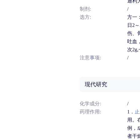
通利
制剂:
/
选方:
方一
日2～
伤、
吐血
次2g
注意事项:
/
现代研究
化学成分:
/
药理作用:
1．
止
用。
例，
者干