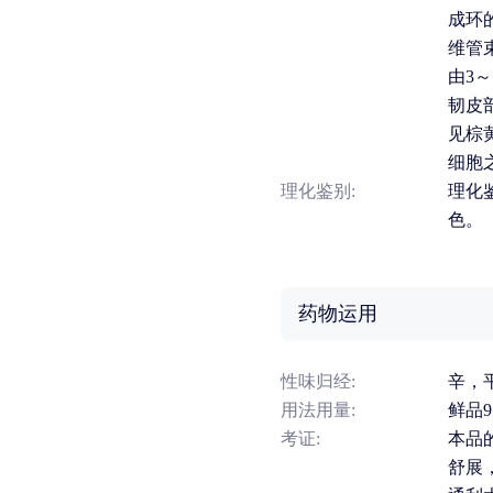
成环
维管
由3
韧皮
见棕
细胞之
理化鉴别:
理化
色。
药物运用
性味归经:
辛，
用法用量:
鲜品9
考证:
本品
舒展