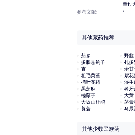
量过
参考文献:
/
其他藏药推荐
茄参
野韭
多腺悬钩子
扎多
杏
余甘
粗毛黄堇
紫花
椭叶花锚
湿生
黑芝麻
獐牙
榼藤子
大黄
大坂山杜鹃
茅膏
莨菪
马尿
其他少数民族药