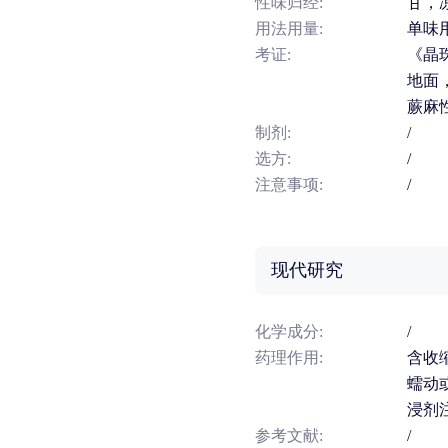
性味归经:
甘，
用法用量:
单味用
考证:
《晶
地面
蕨麻
制剂:
/
选方:
/
注意事项:
/
现代研究
化学成分:
/
药理作用:
含收
蠕动
浸剂
参考文献:
/