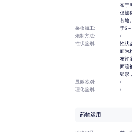
布于
仅被
各地
采收加工:
于6
炮制方法:
/
性状鉴别:
性状
面为
布许
面疏
卵形
显微鉴别:
/
理化鉴别:
/
药物运用