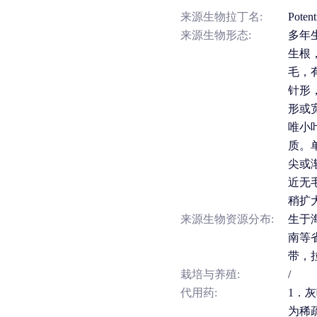
来源生物拉丁名:
Potent
来源生物形态:
多年
生根
毛，
针形
形或
唯小
质。
尖或
近无
稍扩
来源生物资源分布:
生于
南等
带，
栽培与养殖:
/
代用药:
1．
为稀