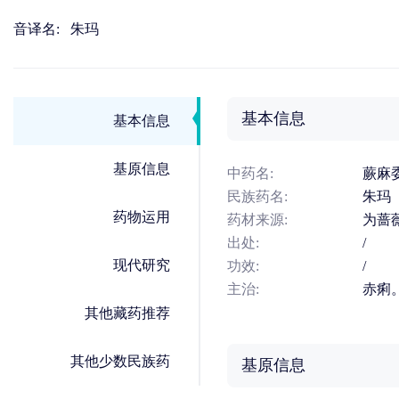
音译名:
朱玛
基本信息
基本信息
基原信息
中药名:
蕨麻
民族药名:
朱玛
药物运用
药材来源:
为蔷
出处:
/
现代研究
功效:
/
主治:
赤痢
其他藏药推荐
其他少数民族药
基原信息