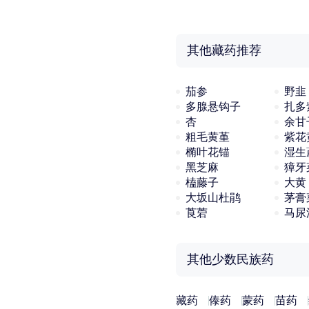
其他藏药推荐
茄参
野韭
多腺悬钩子
扎多
杏
余甘
粗毛黄堇
紫花
椭叶花锚
湿生
黑芝麻
獐牙
榼藤子
大黄
大坂山杜鹃
茅膏
莨菪
马尿
其他少数民族药
藏药
傣药
蒙药
苗药