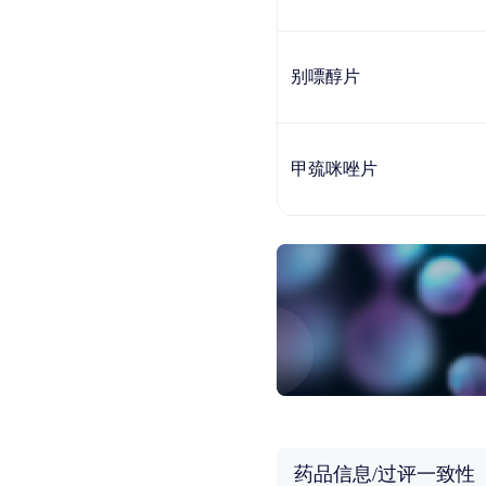
别嘌醇片
甲巯咪唑片
药品信息/过评一致性