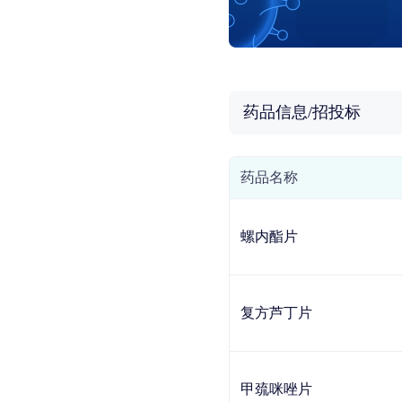
药品信息/招投标
药品名称
螺内酯片
复方芦丁片
甲巯咪唑片