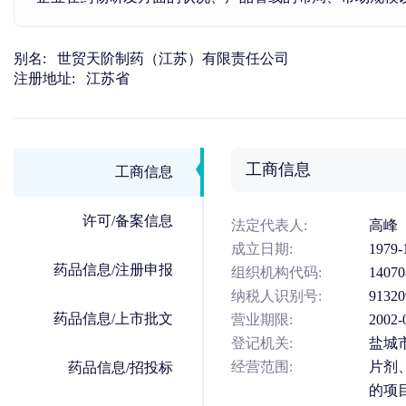
别名:
世贸天阶制药（江苏）有限责任公司
注册地址:
江苏省
工商信息
工商信息
许可/备案信息
法定代表人:
高峰
成立日期:
1979-
药品信息/注册申报
组织机构代码:
14070
纳税人识别号:
91320
药品信息/上市批文
营业期限:
2002-
登记机关:
盐城
经营范围:
片剂
药品信息/招投标
的项