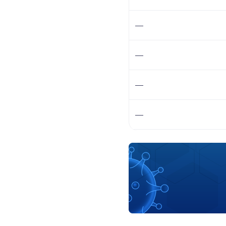
—
—
—
—