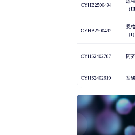
恩
CYHB2500494
（II
恩
CYHB2500492
（I
CYHS2402787
阿
CYHS2402619
盐