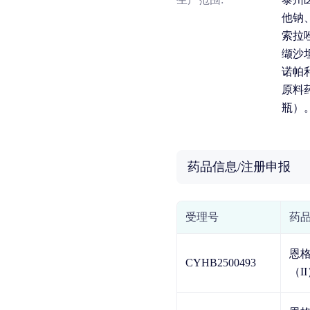
他钠
索拉
缬沙
诺帕
原料
瓶）
药品信息/注册申报
受理号
药
恩
CYHB2500493
（I