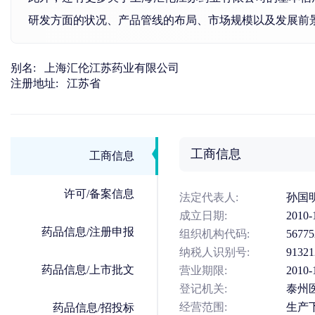
研发方面的状况、产品管线的布局、市场规模以及发展前
别名:
上海汇伦江苏药业有限公司
注册地址:
江苏省
工商信息
工商信息
许可/备案信息
法定代表人:
孙国
成立日期:
2010-
药品信息/注册申报
组织机构代码:
56775
纳税人识别号:
9132
药品信息/上市批文
营业期限:
2010-
登记机关:
泰州
经营范围:
生产
药品信息/招投标