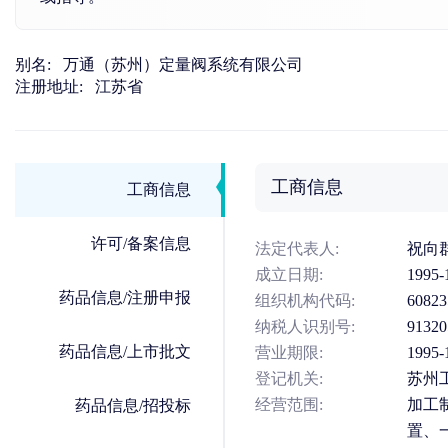
别名:
万通（苏州）定量阀系统有限公司
注册地址:
江苏省
工商信息
工商信息
许可/备案信息
法定代表人:
祝向
成立日期:
1995-
药品信息/注册申报
组织机构代码:
60823
纳税人识别号:
91320
药品信息/上市批文
营业期限:
1995-
登记机关:
苏州
经营范围:
加工
药品信息/招投标
置、