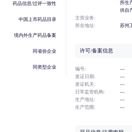
所生
药品信息/过评一致性
供自
主营业务:
中国上市药品目录
所在地址:
苏州工
境内外生产药品备案
许可/备案信息
同省份企业
同类型企业
编号:
—
发证日期:
—
发证机关:
—
日常监管机构:
—
生产地址:
—
生产范围:
—