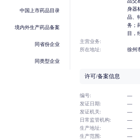
品交
身器
中国上市药品目录
品、
务；
境内外生产药品备案
目，
主营业务:
同省份企业
所在地址:
徐州
同类型企业
许可/备案信息
编号:
—
发证日期:
—
发证机关:
—
日常监管机构:
—
生产地址:
—
生产范围:
—