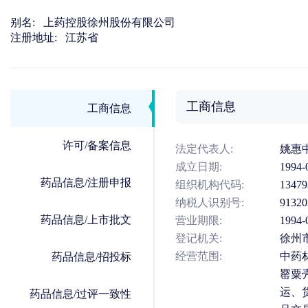
别名:
上药控股徐州股份有限公司
注册地址:
江苏省
工商信息
工商信息
许可/备案信息
法定代表人:
姚惠
成立日期:
1994-
药品信息/注册申报
组织机构代码:
13479
纳税人识别号:
9132
药品信息/上市批文
营业期限:
199
登记机关:
徐州
经营范围:
中药
药品信息/招投标
罂粟
运、
药品信息/过评一致性