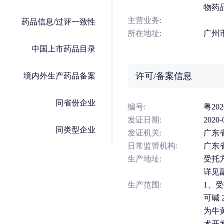
物药
主营业务:
药品信息/过评一致性
所在地址:
广州
中国上市药品目录
许可/备案信息
境内外生产药品备案
同省份企业
编号:
粤202
发证日期:
2020-
同类型企业
发证机关:
广东
日常监管机构:
广东
生产地址:
受托
详见
生产范围:
1、
可碱
为牛
术开