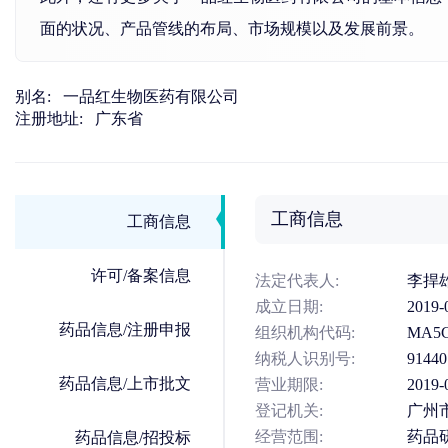
面的状况、产品管线的布局、市场规模以及发展前景。
别名:
一品红生物医药有限公司
注册地址:
广东省
工商信息
工商信息
许可/备案信息
法定代表人:
李捍
成立日期:
2019-
药品信息/注册申报
组织机构代码:
MA5
纳税人识别号:
9144
药品信息/上市批文
营业期限:
201
登记机关:
广州
经营范围:
药品
药品信息/招投标