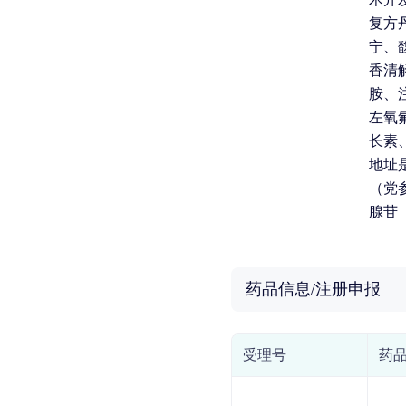
复方
宁、
香清
胺、
左氧
长素
地址
（党
腺苷
药品信息/注册申报
受理号
药