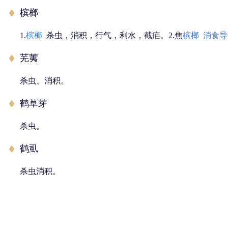
槟榔
1.
槟榔
杀虫，消积，行气，利水，截疟。2.焦
槟榔
消食导
芜荑
杀虫、消积。
鹤草芽
杀虫。
鹤虱
杀虫消积。