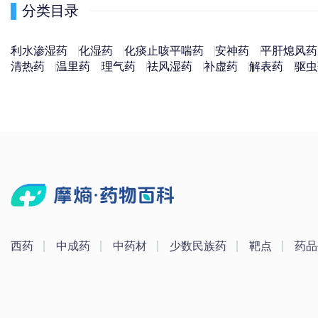
分类目录
利水渗湿药
化湿药
化痰止咳平喘药
安神药
平肝熄风药
清热药
温里药
理气药
祛风湿药
补虚药
解表药
驱虫
西药
中成药
中药材
少数民族药
靶点
药品