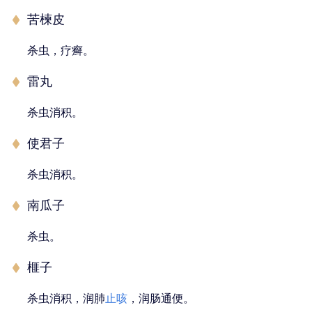
苦楝皮
杀虫，疗癣。
雷丸
杀虫消积。
使君子
杀虫消积。
南瓜子
杀虫。
榧子
杀虫消积，润肺
止咳
，润肠通便。