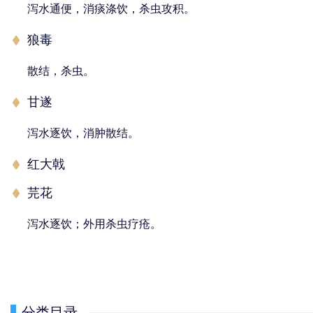
泻水通便，消痰涤饮，杀虫攻积。
狼毒
散结，杀虫。
甘遂
泻水逐饮，消肿散结。
红大戟
芫花
泻水逐饮；外用杀虫疗疮。
分类目录