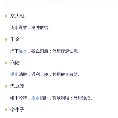
京大戟
泻水逐饮，消肿散结。
千金子
泻下
逐水
，破血消癥；外用疗癣蚀疣。
商陆
逐水
消肿，通利二便；外用解毒散结。
巴豆霜
峻下冷积，
逐水
消肿，豁痰利咽；外用蚀疮。
牵牛子