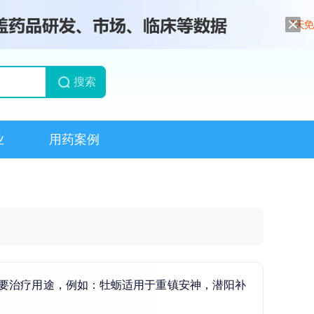
搜索
业
用药案例
要治疗用途，例如：牡蛎适用于
重镇安神
，潜阳
补