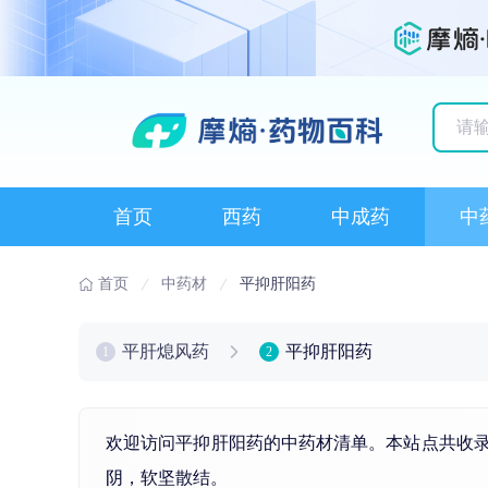
历史
首页
西药
中成药
中
首页
中药材
平抑肝阳药
平肝熄风药
平抑肝阳药
1
2
欢迎访问平抑肝阳药的中药材清单。本站点共收
阴
，软坚散结。