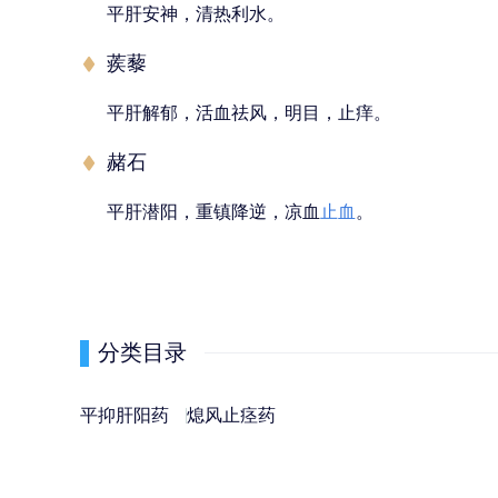
平肝安神，清热利水。
蒺藜
平肝解郁，活血祛风，明目，止痒。
赭石
平肝潜阳，重镇降逆，凉血
止血
。
分类目录
平抑肝阳药
熄风止痉药