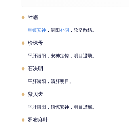
牡蛎
重镇安神
，潜阳
补阴
，软坚散结。
珍珠母
平肝潜阳，安神定惊，明目退翳。
石决明
平肝潜阳，清肝明目。
紫贝齿
平肝潜阳，镇惊安神，明目退翳。
罗布麻叶