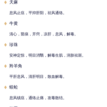
天麻
息风止痉，平抑肝阳，祛风通络。
牛黄
清心，豁痰，开窍，凉肝，息风，解毒。
珍珠
安神定惊，明目消翳，解毒生肌，润肤祛斑。
羚羊角
平肝息风，清肝明目，散血解毒。
蜈蚣
息风镇痉，通络止痛，攻毒散结。