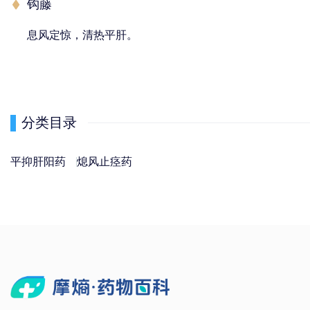
钩藤
息风定惊，清热平肝。
分类目录
平抑肝阳药
熄风止痉药