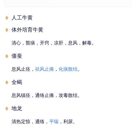
人工牛黄
体外培育牛黄
清心，豁痰，开窍，凉肝，息风，解毒。
僵蚕
息风止痉，
祛风止痛
，
化痰散结
。
全蝎
息风镇痉，通络止痛，攻毒散结。
地龙
清热定惊，通络，
平喘
，利尿。