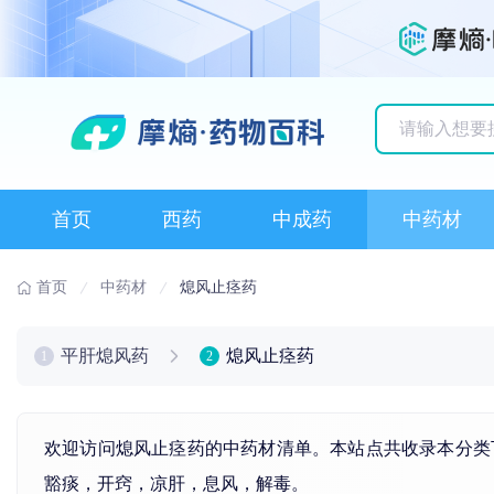
历史搜索记录
首页
西药
中成药
中药材
首页
中药材
熄风止痉药
平肝熄风药
熄风止痉药
1
2
欢迎访问熄风止痉药的中药材清单。本站点共收录本分类
豁痰，开窍，凉肝，息风，解毒。