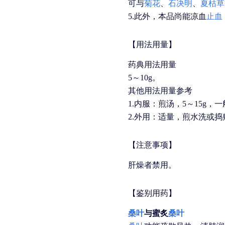
可与
菊花
、
石决明
、
夏枯草
5.此外，本品尚能凉血
止血
【用法用量】
药典用法用量
5～10g。
其他用法用量参考
1.内服：煎汤，5～15g
2.外用：适量，煎水洗或捣
【注意事项】
肝燥者禁用。
【鉴别用药】
桑叶
与蜜炙
桑叶