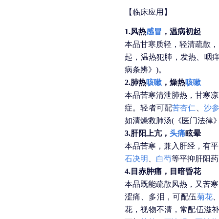
【临床应用】
1.风热
感冒
，温病初起
本品甘寒质轻，轻清疏散，
起，温热犯肺，发热、咽
病条辨》)。
2.肺热
咳嗽
，燥热
咳嗽
本品苦寒清泄肺热，甘寒凉
症。轻者可配
苦杏仁
、
沙
如清燥救肺汤(《医门法律》
3.肝阳上亢，
头痛
眩晕
本品苦寒，兼入肝经，有平
石决明
、
白芍
等平抑肝阳药
4.目赤肿痛，目暗昏花
本品既能疏散风热，又苦寒
涩痛、多泪，可配伍
菊花
花，视物不清，常配伍滋