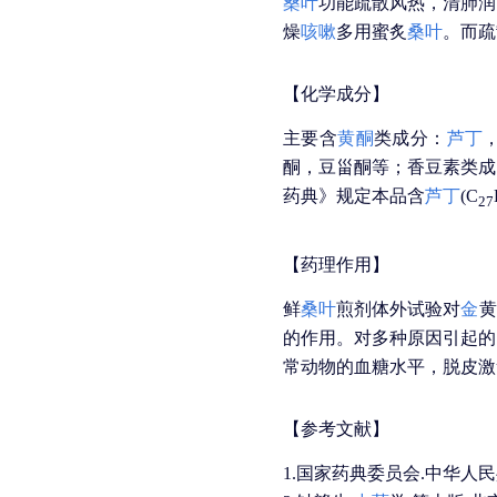
桑叶
功能疏散风热，清肺润
燥
咳嗽
多用蜜炙
桑叶
。而疏
【化学成分】
主要含
黄酮
类成分：
芦丁
酮，豆甾酮等；香豆素类成
药典》规定本品含
芦丁
(C
27
【药理作用】
鲜
桑叶
煎剂体外试验对
金
黄
的作用。对多种原因引起的
常动物的血糖水平，脱皮激
【参考文献】
1.国家药典委员会.中华人民共和