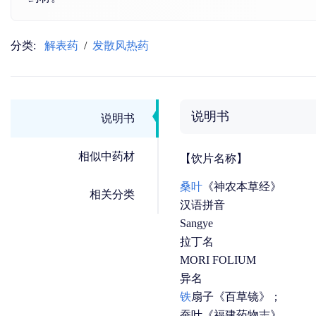
分类:
解表药
/
发散风热药
说明书
说明书
相似中药材
【饮片名称】
桑叶
《神农本草经》
相关分类
汉语拼音
Sangye
拉丁名
MORI FOLIUM
异名
铁
扇子《百草镜》；
蚕叶《福建药物志》。