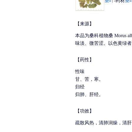
桑叶
-药材
桑
【来源】
本品为桑科植物桑 Morus
味淡、微苦涩。以色黄绿者
【药性】
性味
甘、苦，寒。
归经
归肺、肝经。
【功效】
疏散风热，清肺润燥，清肝