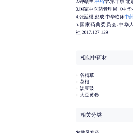
2.钟赣生.
中药
学.第十版.北京
3.国家中医药管理局《中华本草
4.张廷模,彭成.中华临床
中
5.国家药典委员会.中华
社,2017.127-129
相似中药材
谷精草
葛根
淡豆豉
大豆黄卷
相关分类
发散风寒药