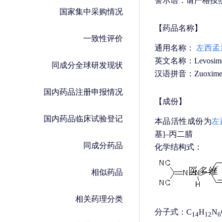
警示语：请严格按
国家集中采购情况
【药品名称】
一致性评价
通用名称：
左西孟
英文名称：Levosimend
同成分全球研发现状
汉语拼音：Zuoximeng
国内药品注册申报情况
【成份】
国内药品临床试验登记
本品活性成份为
左
基]–丙二腈
同成分药品
化学结构式：
相似药品
相关药理分类
分子式：C
H
N
14
12
6