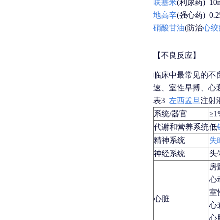
呋塞米
(利尿药) 10m
地高辛
(强心药) 0.2
硝酸
甘油
(防治
心绞
【不良反应】
临床中最常见的不
速、室性早搏、心
表3
左西孟旦
注射
系统/器官
≥
代谢和营养系统
低
精神系统
失
神经系统
头
房
心
室
心脏
心
心