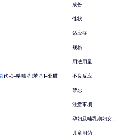
成份
性状
适应症
规格
用法用量
氧
代–3–哒嗪基)苯基]–亚肼
不良反应
禁忌
注意事项
孕妇及哺乳期妇女用药
儿童用药