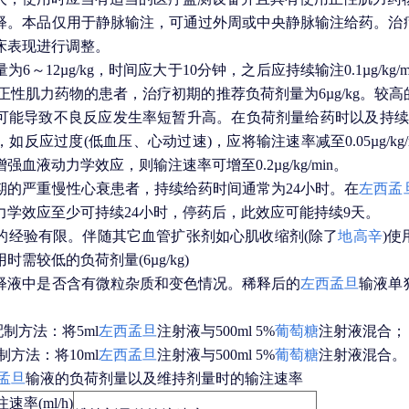
释。本品仅用于静脉输注，可通过外周或中央静脉输注给药。治
床表现进行调整。
6～12µg/kg，时间应大于10分钟，之后应持续输注0.1µg/kg/m
正性肌力药物的患者，治疗初期的推荐负荷剂量为6µg/kg。较
能导致不良反应发生率短暂升高。在负荷剂量给药时以及持续给药
如反应过度(低血压、心动过速)，应将输注速率减至0.05µg/kg
血液动力学效应，则输注速率可增至0.2µg/kg/min。
期的严重慢性心衰患者，持续给药时间通常为24小时。在
左西孟
力学效应至少可持续24小时，停药后，此效应可能持续9天。
的经验有限。伴随其它血管扩张剂如心肌收缩剂(除了
地高辛
)
需较低的负荷剂量(6µg/kg)
释液中是否含有微粒杂质和变色情况。稀释后的
左西孟旦
输液单
的配制方法：将5ml
左西孟旦
注射液与500ml 5%
葡萄糖
注射液混合；
配制方法：将10ml
左西孟旦
注射液与500ml 5%
葡萄糖
注射液混合。
孟旦
输液的负荷剂量以及维持剂量时的输注速率
率(ml/h)