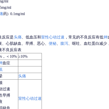
g/ml
5mg/ml
痛
药) 0.1mg/ml
良反应是
头痛
、低血压和
室性心动过速
，常见的不良反应有低
钾
衰、心肌缺血、早搏、恶心、
便秘
、
腹泻
、呕吐、血红蛋白减少
液不良反应表
1%，＜10%
≥10%
钾
血症
眠
晕
头痛
颤
动过速
性早搏
室性心动过速
衰
肌缺血