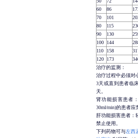
50
72
14
60
86
17
70
101
20
80
115
23
90
130
25
100
144
28
110
158
31
120
173
34
治疗的监测：
治疗过程中必须对
3天或直到患者临
天。
肾功能损害患者
30ml/min)的患者
肝功能损害患者
：
禁止使用。
下列药物可与
左西