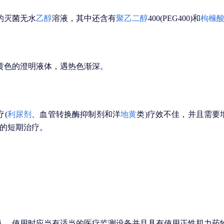
的灭菌无水
乙醇
溶液，其中还含有
聚乙二醇
400(PEG400)和
枸橼
黄色的澄明液体，遇热色渐深。
(
利尿剂
、血管转换酶抑制剂和洋
地黄
类)疗效不佳，并且需要
F)的短期治疗。
人，使用时应当有适当的医疗监测设备并且具有使用正性肌力药