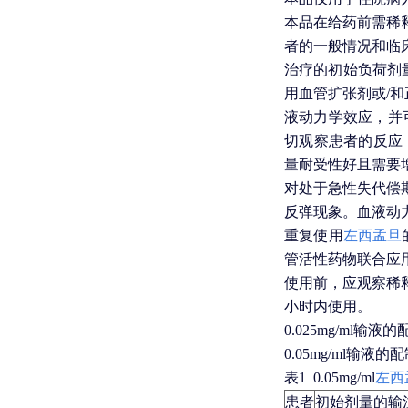
本品在给药前需稀
者的一般情况和临
治疗的初始负荷剂量为
用血管扩张剂或/和
液动力学效应，并可
切观察患者的反应，
量耐受性好且需要增强
对处于急性失代偿
反弹现象。血液动
重复使用
左西孟旦
管活性药物联合应用时
使用前，应观察稀
小时内使用。
0.025mg/ml输液
0.05mg/ml输液的
表1 0.05mg/ml
左西
患者
初始剂量的输注速