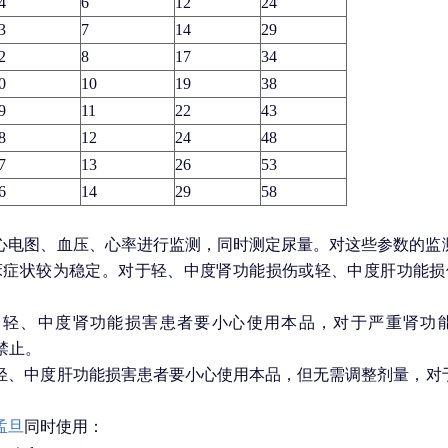
4
6
12
24
3
7
14
29
2
8
17
34
0
10
19
38
9
11
22
43
8
12
24
48
7
13
26
53
6
14
29
58
心电图、血压、心率进行监测，同时测定尿量。对这些参数的监
床症状较为稳定。对于轻、中度肾功能损伤或轻、中度肝功能损
：轻、中度肾功能损害患者要小心使用本品，对于严重肾功能
应禁止。
轻、中度肝功能损害患者要小心使用本品，但无需调整剂量，对
孟旦
同时使用：