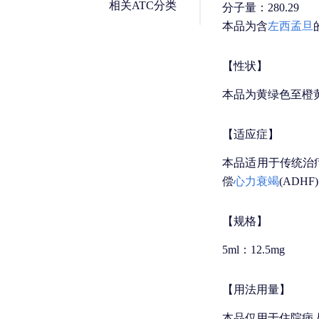
相关ATC分类
分子量：280.29
本品为含
左西孟旦
【性状】
本品为黄绿色至橙
【适应症】
本品适用于传统治疗
偿
心力衰竭
(ADH
【规格】
5ml：12.5mg
【用法用量】
本品仅用于住院病