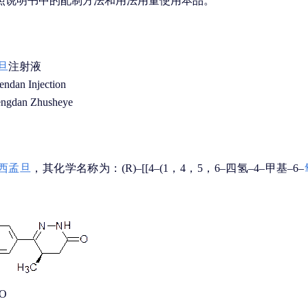
照说明书中的配制方法和用法用量使用本品。
旦
注射液
an Injection
dan Zhusheye
西孟旦
，其化学名称为：(R)–[[4–(1，4，5，6–四氢–4–甲基–6–
O