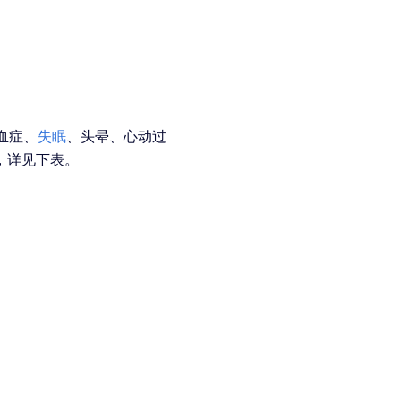
血症、
失眠
、头晕、心动过
，详见下表。