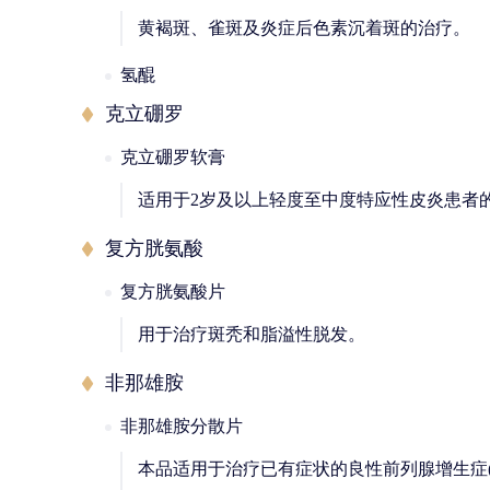
黄褐斑、雀斑及炎症后色素沉着斑的治疗。
氢醌
克立硼罗
克立硼罗软膏
适用于2岁及以上轻度至中度特应性皮炎患者
复方胱氨酸
复方胱氨酸片
用于治疗斑秃和脂溢性脱发。
非那雄胺
非那雄胺分散片
本品适用于治疗已有症状的良性前列腺增生症(B