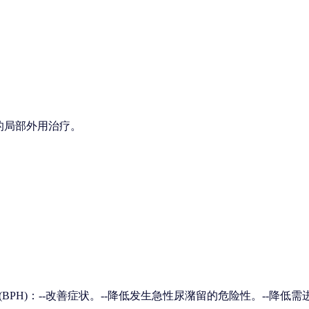
的局部外用治疗。
PH)：--改善症状。--降低发生急性尿潴留的危险性。--降低需