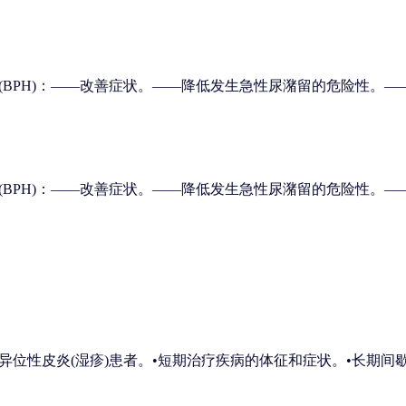
BPH)：――改善症状。――降低发生急性尿潴留的危险性。――
BPH)：――改善症状。――降低发生急性尿潴留的危险性。――
异位性皮炎(湿疹)患者。•短期治疗疾病的体征和症状。•长期间