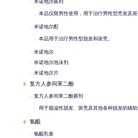
米诺地尔搽剂
本品仅限男性使用，用于治疗男性型秃发及斑
米诺地尔酊
本品用于治疗男性型脱发和斑秃。
米诺地尔
米诺地尔泡沫剂
米诺地尔片
复方人参间苯二酚
复方人参间苯二酚搽剂
用于脂溢性脱发、斑秃及其他各种脱发的辅助
氢醌
氢醌乳膏