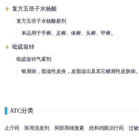
复方五倍子水杨酸
复方五倍子水杨酸搽剂
本品用于手癣、足癣、体癣、头癣、甲癣。
吡硫翁锌
吡硫翁锌气雾剂
银屑病，脂溢性皮炎，皮脂溢出及其它鳞屑性皮肤病
ATC分类
止汗药
医用洗发剂
局部用雄激素
疣和鸡眼治疗药
过敏