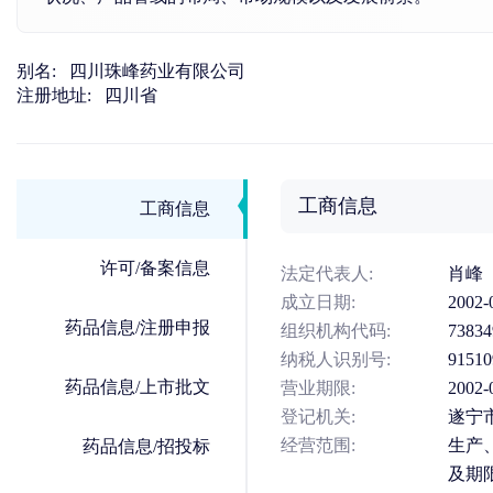
别名:
四川珠峰药业有限公司
注册地址:
四川省
工商信息
工商信息
许可/备案信息
法定代表人:
肖峰
成立日期:
2002-
药品信息/注册申报
组织机构代码:
73834
纳税人识别号:
91510
药品信息/上市批文
营业期限:
200
登记机关:
遂宁
经营范围:
生产
药品信息/招投标
及期