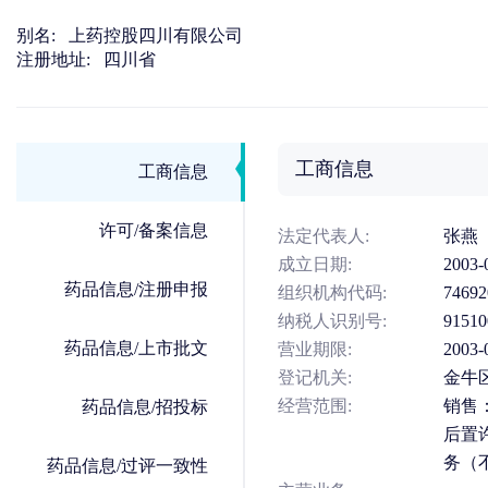
别名:
上药控股四川有限公司
注册地址:
四川省
工商信息
工商信息
许可/备案信息
法定代表人:
张燕
成立日期:
2003-
药品信息/注册申报
组织机构代码:
74692
纳税人识别号:
91510
药品信息/上市批文
营业期限:
200
登记机关:
金牛
经营范围:
销售
药品信息/招投标
后置
务（
药品信息/过评一致性