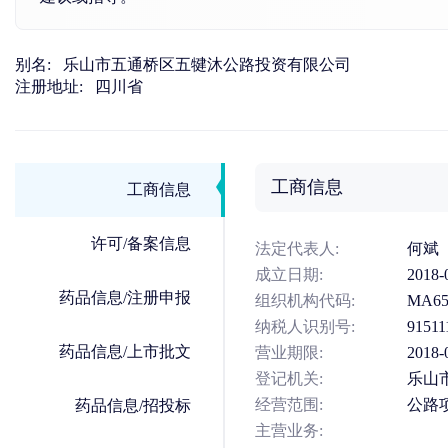
别名:
乐山市五通桥区五犍沐公路投资有限公司
注册地址:
四川省
工商信息
工商信息
许可/备案信息
法定代表人:
何斌
成立日期:
2018-
药品信息/注册申报
组织机构代码:
MA65
纳税人识别号:
9151
药品信息/上市批文
营业期限:
2018-
登记机关:
乐山
经营范围:
公路
药品信息/招投标
主营业务: