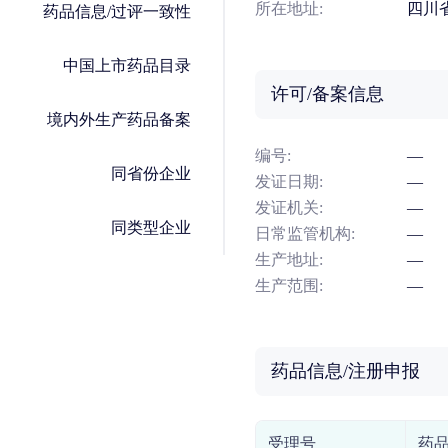
所在地址:
四川
药品信息/过评一致性
中国上市药品目录
许可/备案信息
境内外生产药品备案
编号:
—
同省份企业
发证日期:
—
发证机关:
—
同类型企业
日常监管机构:
—
生产地址:
—
生产范围:
—
药品信息/注册申报
受理号
药