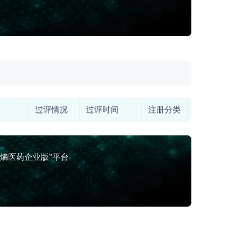
型
过评情况
过评时间
注册分类
上市药物
熵医药企业版”平台