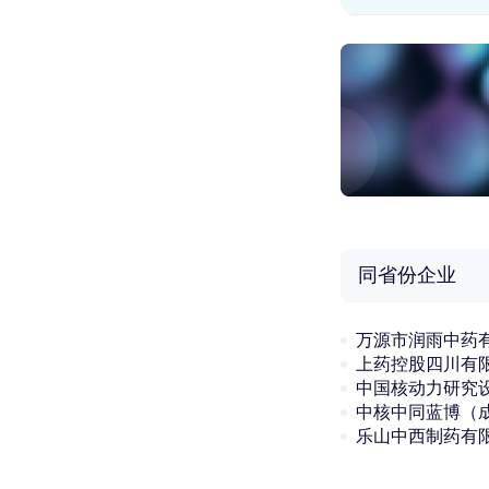
同省份企业
万源市润雨中药
上药控股四川有
乐山中西制药有