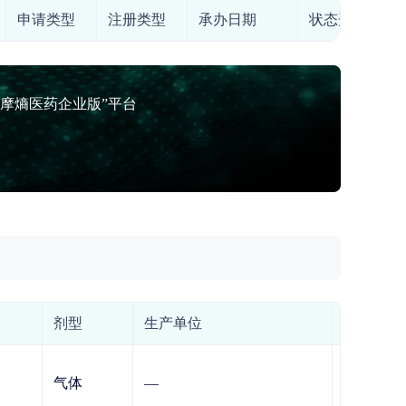
申请类型
注册类型
承办日期
状态开始日期
摩熵医药企业版”平台
剂型
生产单位
上市许可
中国水利
气体
—
限公司广