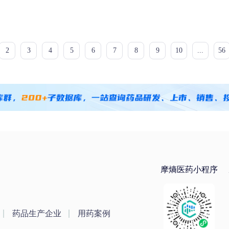
2
3
4
5
6
7
8
9
10
...
56
摩熵医药小程序
药品生产企业
用药案例