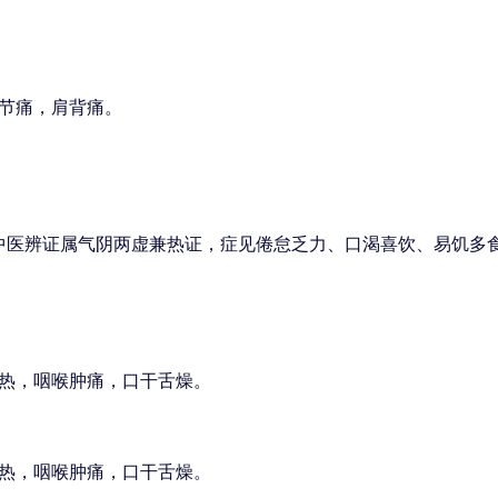
节痛，肩背痛。
中医辨证属气阴两虚兼热证，症见倦怠乏力、口渴喜饮、易饥多
热，咽喉肿痛，口干舌燥。
热，咽喉肿痛，口干舌燥。