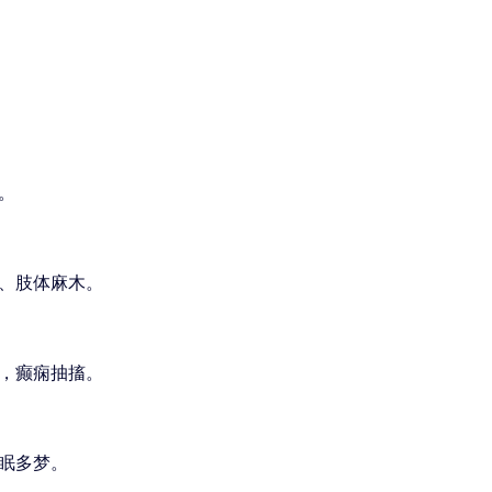
。
、肢体麻木。
，癫痫抽搐。
眠多梦。