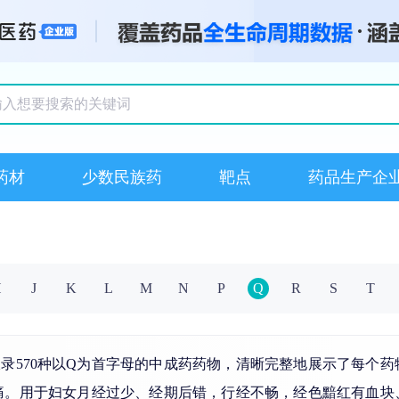
搜索记录
药材
少数民族药
靶点
药品生产企
H
J
K
L
M
N
P
Q
R
S
T
录570种以Q为首字母的中成药药物，清晰完整地展示了每个
痛。用于妇女月经过少、经期后错，行经不畅，经色黯红有血块