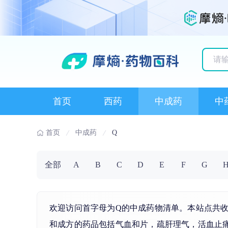
历史
首页
西药
中成药
中
首页
中成药
Q
全部
A
B
C
D
E
F
G
欢迎访问首字母为Q的中成药物清单。本站点共收
和成方的药品包括气血和片，疏肝理气，活血止