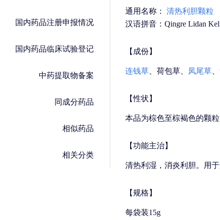
通用名称：
清热利胆颗粒
国内药品注册申报情况
汉语拼音：Qingre Lidan Kel
国内药品临床试验登记
【成份】
连钱草
、荷包草、
凤尾草
、
中药提取物备案
【性状】
同成分药品
本品为棕色至棕褐色的颗粒
相似药品
【功能主治】
相关分类
清热利湿，消炎利胆。用于
【规格】
每袋装15g