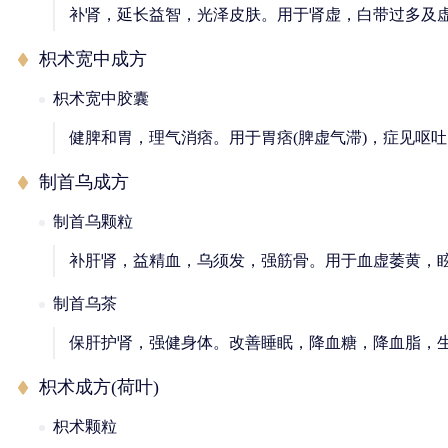
补肾，延长益智，光泽皮肤。用于肾虚，白带过多及
枳术宽中成方
枳术宽中胶囊
健脾和胃，理气消痞。用于胃痞(脾虚气滞)，症见呕
制首乌成方
制首乌颗粒
补肝肾，益精血，乌须发，强筋骨。用于血虚萎黄，
制首乌茶
保肝护肾，强健身体。改善睡眠，降血糖，降血脂，
枳术成方(荷叶)
枳术颗粒