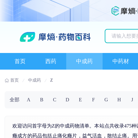
历史搜索记录
首页
西药
中成药
中药材
首页
中成药
Z
全部
A
B
C
D
E
F
G
H
J
欢迎访问首字母为Z的中成药物清单。本站点共收录475
癥成方的药品包括止痛化癥片，益气活血，散结止痛。用