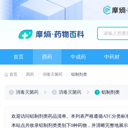
历史搜索记录
首页
西药
中成药
中药材
首页
西药
消毒灭菌药
铝制剂类
消毒灭菌药
消毒灭菌药
铝制剂类
1
2
3
欢迎访问铝制剂类药品清单。本列表严格遵循ATC分类标
本站点共收录铝制剂类类别下0种药物，并清晰完整地展