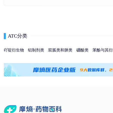
ATC分类
吖啶衍生物
铝制剂类
双胍类和脒类
硼酸类
苯酚与其衍