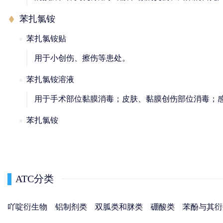
苯扎氯铵
苯扎氯铵贴
用于小创伤、擦伤等患处。
苯扎氯铵溶液
用于手术部位黏膜消毒；皮肤、黏膜创伤部位消毒；
苯扎氯铵
ATC分类
吖啶衍生物
铝制剂类
双胍类和脒类
硼酸类
苯酚与其衍