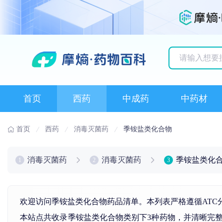
历史搜索记录
首页
西药
中成药
中药材
首页
西药
消毒灭菌药
季铵盐类化合物
消毒灭菌药
消毒灭菌药
季铵盐类化
1
2
3
欢迎访问季铵盐类化合物药品清单。本列表严格遵循ATC
本站点共收录季铵盐类化合物类别下3种药物，并清晰完