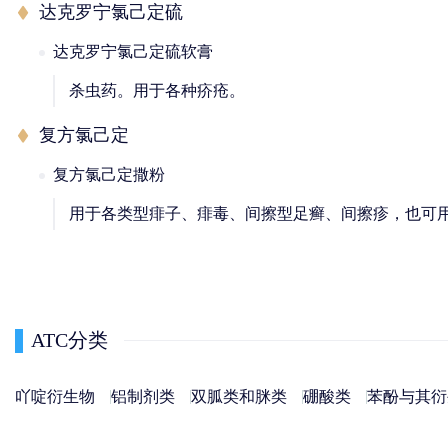
达克罗宁氯己定硫
达克罗宁氯己定硫软膏
杀虫药。用于各种疥疮。
复方氯己定
复方氯己定撒粉
用于各类型痱子、痱毒、间擦型足癣、间擦疹，也可
ATC分类
吖啶衍生物
铝制剂类
双胍类和脒类
硼酸类
苯酚与其衍