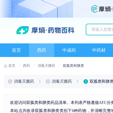
历史搜索记录
首页
西药
中成药
中药材
首页
西药
消毒灭菌药
双胍类和脒类
消毒灭菌药
消毒灭菌药
双胍类和脒
1
2
3
欢迎访问双胍类和脒类药品清单。本列表严格遵循ATC分
本站点共收录双胍类和脒类类别下6种药物，并清晰完整